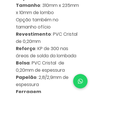
Tamanho
: 310mm x 235mm
x 10mm de lombo
Opção também no
tamanho ofício
Revestimento
: PVC Cristal
de 0,20mm
Reforço
: KP de 300 nas
áreas de solda da lombada
Bolsa
: PVC Cristal de
0,20mm de espessura
Papelão
: 2,8/2,9mm de
espessura
Ferragem
Dois pinos em polipropileno
rígido
com capacidade útil
de 10mm